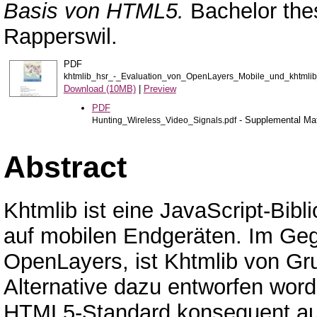
Basis von HTML5.
Bachelor the
Rapperswil.
PDF
khtmlib_hsr_-_Evaluation_von_OpenLayers_Mobile_und_khtmlib
Download (10MB)
|
Preview
PDF
- Supplemental Mat
Hunting_Wireless_Video_Signals.pdf
Abstract
Khtmlib ist eine JavaScript-Bib
auf mobilen Endgeräten. Im Geg
OpenLayers, ist Khtmlib von Gru
Alternative dazu entworfen word
HTML5-Standard konsequent ausg