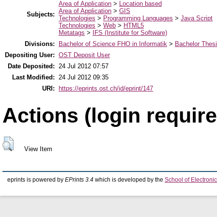
Area of Application
>
Location based
Area of Application
>
GIS
Subjects:
Technologies
>
Programming Languages
>
Java Script
Technologies
>
Web
>
HTML5
Metatags
>
IFS (Institute for Software)
Divisions:
Bachelor of Science FHO in Informatik
>
Bachelor Thes
Depositing User:
OST Deposit User
Date Deposited:
24 Jul 2012 07:57
Last Modified:
24 Jul 2012 09:35
URI:
https://eprints.ost.ch/id/eprint/147
Actions (login require
View Item
eprints is powered by
EPrints 3.4
which is developed by the
School of Electron