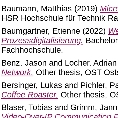
Baumann, Matthias
(2019)
Micr
HSR Hochschule für Technik Ra
Baumgartner, Etienne
(2022)
We
Prozessdigitalisierung.
Bachelor
Fachhochschule.
Benz, Jason
and
Locher, Adrian
Network.
Other thesis, OST Ost
Bersinger, Lukas
and
Pichler, P
Coffee Roaster.
Other thesis, 
Blaser, Tobias
and
Grimm, Jann
Video-Over-IP Communication P