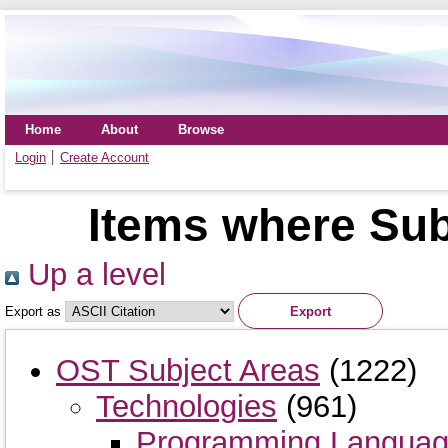
Home
About
Browse
Login
Create Account
Items where Subj
Up a level
Export as
OST Subject Areas
(1222)
Technologies
(961)
Programming Langua