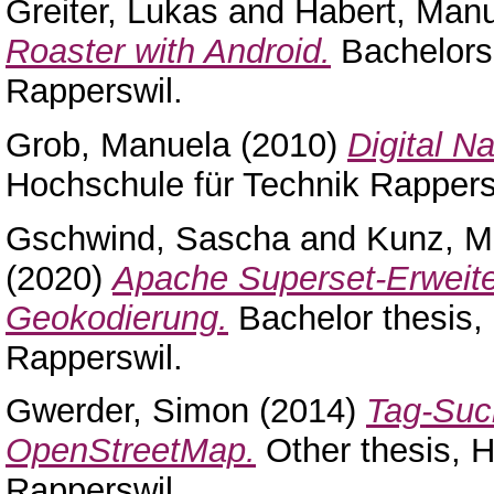
Greiter, Lukas
and
Habert, Manu
Roaster with Android.
Bachelors 
Rapperswil.
Grob, Manuela
(2010)
Digital N
Hochschule für Technik Rappers
Gschwind, Sascha
and
Kunz, Mi
(2020)
Apache Superset-Erweite
Geokodierung.
Bachelor thesis,
Rapperswil.
Gwerder, Simon
(2014)
Tag-Suc
OpenStreetMap.
Other thesis, 
Rapperswil.