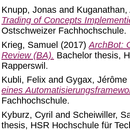
Knupp, Jonas
and
Kuganathan,
Trading of Concepts Implementi
Ostschweizer Fachhochschule.
Krieg, Samuel
(2017)
ArchBot: 
Review (BA).
Bachelor thesis, 
Rapperswil.
Kubli, Felix
and
Gygax, Jérôme
eines Automatisierungsframewo
Fachhochschule.
Kyburz, Cyril
and
Scheiwiller, S
thesis, HSR Hochschule für Tec