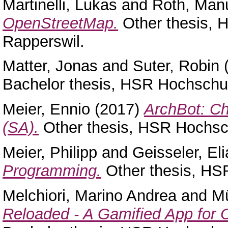
Martinelli, Lukas
and
Roth, Man
OpenStreetMap.
Other thesis, 
Rapperswil.
Matter, Jonas
and
Suter, Robin
Bachelor thesis, HSR Hochschul
Meier, Ennio
(2017)
ArchBot: Ch
(SA).
Other thesis, HSR Hochsch
Meier, Philipp
and
Geisseler, El
Programming.
Other thesis, HSR
Melchiori, Marino Andrea
and
Mü
Reloaded - A Gamified App for 