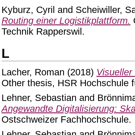
Kyburz, Cyril
and
Scheiwiller, S
Routing einer Logistikplattform.
O
Technik Rapperswil.
L
Lacher, Roman
(2018)
Visueller
Other thesis, HSR Hochschule f
Lehner, Sebastian
and
Brönnima
Angewandte Digitalisierung: Ska
Ostschweizer Fachhochschule.
Lehner, Sebastian
and
Brönnima