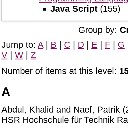
Java Script
(155)
Group by:
C
Jump to:
A
|
B
|
C
|
D
|
E
|
F
|
G
V
|
W
|
Z
Number of items at this level:
1
A
Abdul, Khalid
and
Naef, Patrik
(
HSR Hochschule für Technik Ra