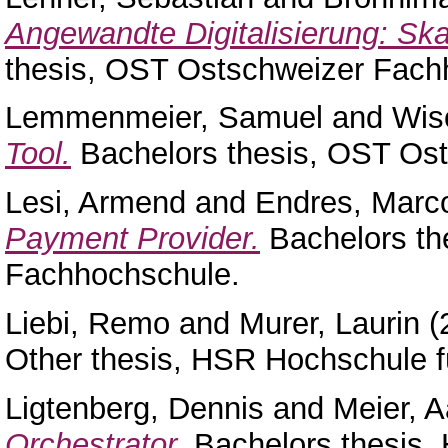
Angewandte Digitalisierung: Ska
thesis, OST Ostschweizer Fach
Lemmenmeier, Samuel
and
Wis
Tool.
Bachelors thesis, OST Os
Lesi, Armend
and
Endres, Marc
Payment Provider.
Bachelors th
Fachhochschule.
Liebi, Remo
and
Murer, Laurin
(
Other thesis, HSR Hochschule f
Ligtenberg, Dennis
and
Meier, 
Orchestrator.
Bachelors thesis,