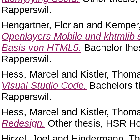
Rapperswil.
Hengartner, Florian
and
Kemper,
Openlayers Mobile und khtmlib s
Basis von HTML5.
Bachelor the
Rapperswil.
Hess, Marcel
and
Kistler, Thom
Visual Studio Code.
Bachelors t
Rapperswil.
Hess, Marcel
and
Kistler, Thom
Redesign.
Other thesis, HSR Ho
Hirzel, Joel
and
Hindermann, T