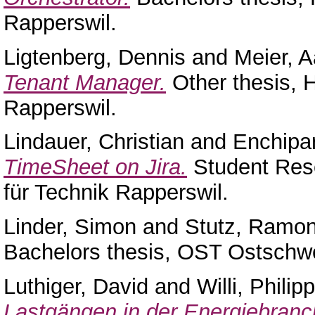
Rapperswil.
Ligtenberg, Dennis
and
Meier, 
Tenant Manager.
Other thesis, 
Rapperswil.
Lindauer, Christian
and
Enchipa
TimeSheet on Jira.
Student Rese
für Technik Rapperswil.
Linder, Simon
and
Stutz, Ramo
Bachelors thesis, OST Ostschw
Luthiger, David
and
Willi, Phili
Lastgängen in der Energiebranc