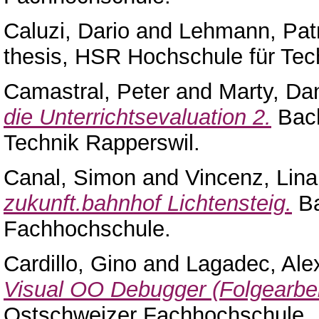
Caluzi, Dario
and
Lehmann, Patr
thesis, HSR Hochschule für Tec
Camastral, Peter
and
Marty, Dan
die Unterrichtsevaluation 2.
Bach
Technik Rapperswil.
Canal, Simon
and
Vincenz, Lina
zukunft.bahnhof Lichtensteig.
Ba
Fachhochschule.
Cardillo, Gino
and
Lagadec, Ale
Visual OO Debugger (Folgearbei
Ostschweizer Fachhochschule.