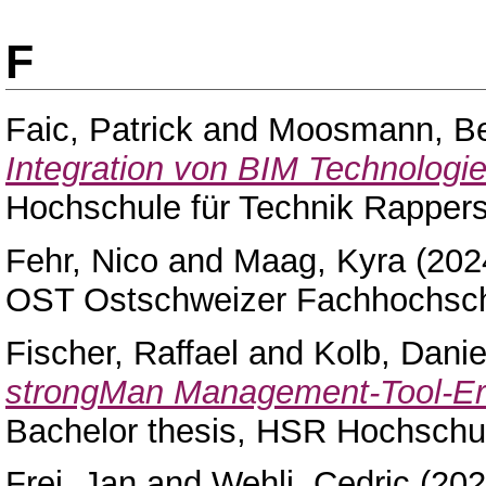
F
Faic, Patrick
and
Moosmann, Be
Integration von BIM Technologie
Hochschule für Technik Rappers
Fehr, Nico
and
Maag, Kyra
(202
OST Ostschweizer Fachhochsch
Fischer, Raffael
and
Kolb, Danie
strongMan Management-Tool-Erw
Bachelor thesis, HSR Hochschul
Frei, Jan
and
Wehli, Cedric
(20