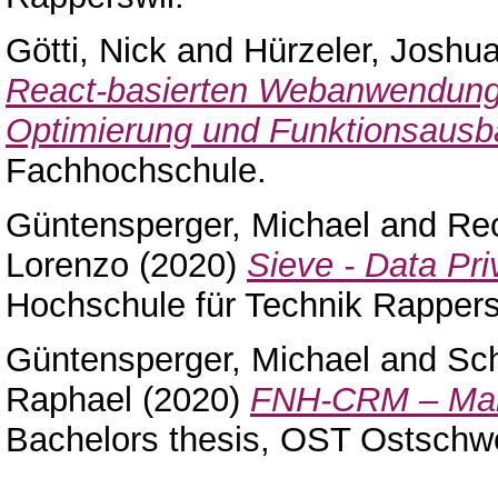
Götti, Nick
and
Hürzeler, Joshu
React-basierten Webanwendung 
Optimierung und Funktionsausb
Fachhochschule.
Güntensperger, Michael
and
Rec
Lorenzo
(2020)
Sieve - Data Pr
Hochschule für Technik Rappers
Güntensperger, Michael
and
Sc
Raphael
(2020)
FNH-CRM – Manag
Bachelors thesis, OST Ostschw