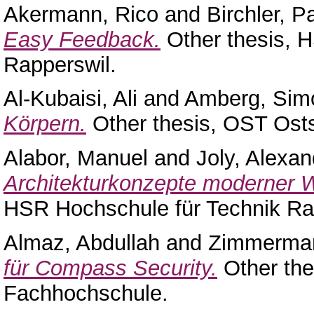
Akermann, Rico
and
Birchler, P
Easy Feedback.
Other thesis, 
Rapperswil.
Al-Kubaisi, Ali
and
Amberg, Sim
Körpern.
Other thesis, OST Ost
Alabor, Manuel
and
Joly, Alexan
Architekturkonzepte moderner W
HSR Hochschule für Technik Ra
Almaz, Abdullah
and
Zimmerman
für Compass Security.
Other the
Fachhochschule.