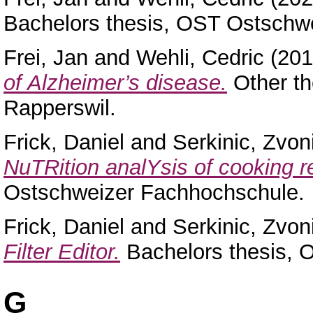
Bachelors thesis, OST Ostschw
Frei, Jan
and
Wehli, Cedric
(20
of Alzheimer’s disease.
Other th
Rapperswil.
Frick, Daniel
and
Serkinic, Zvon
NuTRition analYsis of cooking r
Ostschweizer Fachhochschule.
Frick, Daniel
and
Serkinic, Zvon
Filter Editor.
Bachelors thesis, 
G