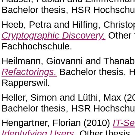
Bachelor thesis, HSR Hochschul
Heeb, Petra
and
Hilfing, Christ
Cryptographic Discovery.
Other 
Fachhochschule.
Heilmann, Giovanni
and
Thanab
Refactorings.
Bachelor thesis, 
Rapperswil.
Heller, Simon
and
Lüthi, Max
(2
Bachelor thesis, HSR Hochschul
Hengartner, Florian
(2010)
IT-Se
Identyfying Users.
Other thesis,