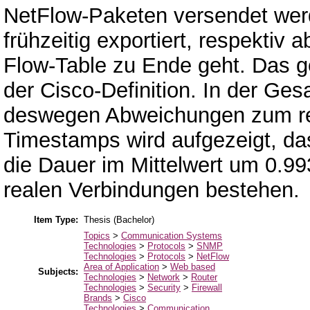
NetFlow-Paketen versendet wer
frühzeitig exportiert, respektiv 
Flow-Table zu Ende geht. Das g
der Cisco-Definition. In der Ge
deswegen Abweichungen zum re
Timestamps wird aufgezeigt, da
die Dauer im Mittelwert um 0.99
realen Verbindungen bestehen.
Item Type:
Thesis (Bachelor)
Topics
>
Communication Systems
Technologies
>
Protocols
>
SNMP
Technologies
>
Protocols
>
NetFlow
Area of Application
>
Web based
Subjects:
Technologies
>
Network
>
Router
Technologies
>
Security
>
Firewall
Brands
>
Cisco
Technologies
>
Communication