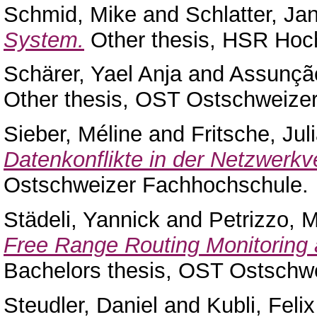
Schmid, Mike
and
Schlatter, Jan
System.
Other thesis, HSR Hoch
Schärer, Yael Anja
and
Assunçã
Other thesis, OST Ostschweize
Sieber, Méline
and
Fritsche, Jul
Datenkonflikte in der Netzwerkv
Ostschweizer Fachhochschule.
Städeli, Yannick
and
Petrizzo, 
Free Range Routing Monitoring 
Bachelors thesis, OST Ostschw
Steudler, Daniel
and
Kubli, Felix