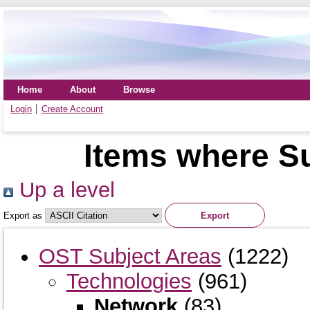
Home
About
Browse
Login
Create Account
Items where Su
Up a level
Export as
OST Subject Areas
(1222)
Technologies
(961)
Network
(83)