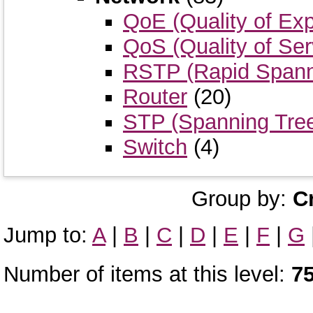
QoE (Quality of Ex
QoS (Quality of Ser
RSTP (Rapid Spanni
Router
(20)
STP (Spanning Tree
Switch
(4)
Group by:
C
Jump to:
A
|
B
|
C
|
D
|
E
|
F
|
G
Number of items at this level:
7