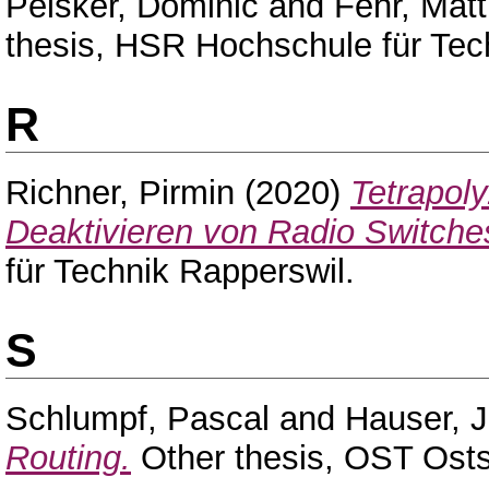
Peisker, Dominic
and
Fehr, Matt
thesis, HSR Hochschule für Tec
R
Richner, Pirmin
(2020)
Tetrapoly
Deaktivieren von Radio Switche
für Technik Rapperswil.
S
Schlumpf, Pascal
and
Hauser, 
Routing.
Other thesis, OST Ost