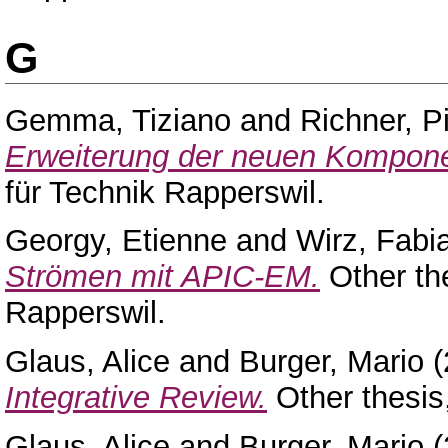
G
Gemma, Tiziano
and
Richner, P
Erweiterung der neuen Kompon
für Technik Rapperswil.
Georgy, Etienne
and
Wirz, Fabi
Strömen mit APIC-EM.
Other th
Rapperswil.
Glaus, Alice
and
Burger, Mario
(
Integrative Review.
Other thesi
Glaus, Alice
and
Burger, Mario
(