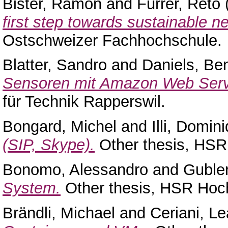
Bister, Ramon
and
Furrer, Reto
first step towards sustainable n
Ostschweizer Fachhochschule.
Blatter, Sandro
and
Daniels, Be
Sensoren mit Amazon Web Serv
für Technik Rapperswil.
Bongard, Michel
and
Illi, Domin
(SIP, Skype).
Other thesis, HSR
Bonomo, Alessandro
and
Gubler
System.
Other thesis, HSR Hoch
Brändli, Michael
and
Ceriani, L