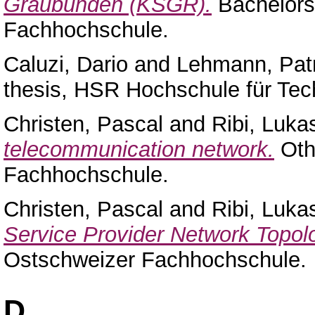
Graubünden (KSGR).
Bachelors
Fachhochschule.
Caluzi, Dario
and
Lehmann, Patr
thesis, HSR Hochschule für Tec
Christen, Pascal
and
Ribi, Luka
telecommunication network.
Oth
Fachhochschule.
Christen, Pascal
and
Ribi, Luka
Service Provider Network Topol
Ostschweizer Fachhochschule.
D