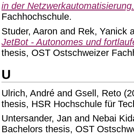
in der Netzwerkautomatisierung
Fachhochschule.
Studer, Aaron
and
Rek, Yanick
a
JetBot - Autonomes und fortlau
thesis, OST Ostschweizer Fach
U
Ulrich, André
and
Gsell, Reto
(2
thesis, HSR Hochschule für Tec
Untersander, Jan
and
Nebai Kid
Bachelors thesis, OST Ostschw