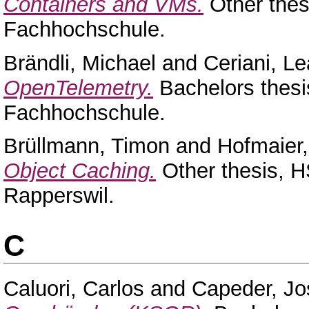
Containers and VMs.
Other thes
Fachhochschule.
Brändli, Michael
and
Ceriani, L
OpenTelemetry.
Bachelors thesi
Fachhochschule.
Brüllmann, Timon
and
Hofmaier
Object Caching.
Other thesis, H
Rapperswil.
C
Caluori, Carlos
and
Capeder, J