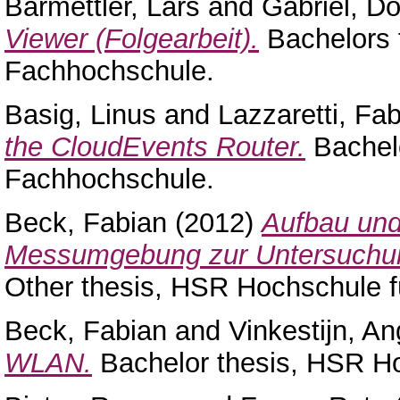
Barmettler, Lars
and
Gabriel, D
Viewer (Folgearbeit).
Bachelors 
Fachhochschule.
Basig, Linus
and
Lazzaretti, Fab
the CloudEvents Router.
Bachel
Fachhochschule.
Beck, Fabian
(2012)
Aufbau und
Messumgebung zur Untersuchun
Other thesis, HSR Hochschule f
Beck, Fabian
and
Vinkestijn, An
WLAN.
Bachelor thesis, HSR Ho