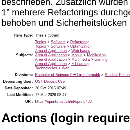
beschrieben. Zusätzlich wurde
1” mehrere Refactorings durchgef
behoben und Sicherheitslücken
Item Type:
Thesis (Other)
Topics
>
Software
>
Refactoring
Topics
>
Software
>
Optimization
Area of Application
>
Web based
Subjects:
Area of Application
>
Mobile
>
Mobile App
Area of Application
>
Multimedia
>
Gaming
Area of Application
>
E-Learning
Technologies
>
Web
Divisions:
Bachelor of Science FHO in Informatik
>
Student Resear
Depositing User:
OST Deposit User
Date Deposited:
20 Oct 2015 07:49
Last Modified:
17 Mar 2026 08:47
URI:
https://eprints.ost.ch/id/eprint/433
Actions (login require