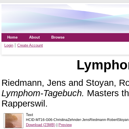
Home
About
Browse
Login
Create Account
Lympho
Riedmann, Jens
and
Stoyan, Ro
Lymphom-Tagebuch.
Masters th
Rapperswil.
Text
HCID-MT16-G06-ChristinaZehnder-JensRiedmann-RobertStoyan.
Download (23MB)
|
Preview