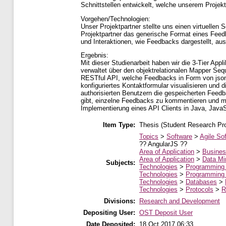
Schnittstellen entwickelt, welche unserem Proje
Vorgehen/Technologien:
Unser Projektpartner stellte uns einen virtuellen
Projektpartner das generische Format eines Feed
und Interaktionen, wie Feedbacks dargestellt, aus
Ergebnis:
Mit dieser Studienarbeit haben wir die 3-Tier App
verwaltet über den objektrelationalen Mapper Sequ
RESTful API, welche Feedbacks in Form von json-
konfiguriertes Kontaktformular visualisieren und
authorisierten Benutzern die gespeicherten Feedba
gibt, einzelne Feedbacks zu kommentieren und mit
Implementierung eines API Clients in Java, JavaS
Item Type:
Thesis (Student Research Pro
Topics
>
Software
>
Agile So
?? AngularJS ??
Area of Application
>
Busines
Area of Application
>
Data Mi
Subjects:
Technologies
>
Programming
Technologies
>
Programming
Technologies
>
Databases
>
Technologies
>
Protocols
>
R
Divisions:
Research and Development
Depositing User:
OST Deposit User
Date Deposited:
18 Oct 2017 06:33