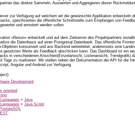
ktpartner das direkte Sammeln, Auswerten und Aggregieren dieser Rückmeldun
 Server zur Verfügung auf welchem wir die gewünschte Applikation entwickeln d
backs, spezifizierten die öffentliche Schnittstelle zum Empfangen von Feed
gewertet und annotiert werden sollen.
likation «Resun» entwickelt und auf dem Zielserver des Projektpartners instal
elize die Datenbasis auf einer Postgresql Datenbank. Das öffentliche Frontend
Objekten konsumiert und ans Backend weiterleitet, andererseits eine Landin
 die gesetzten Werte als Feedback abschicken kann. Das Dashboard ist ein we
cks in verschiedenen Ansichten(Einzelansicht, Listenansicht, Trendgrafik) da
 Tags zu markieren. Wir stellen neben der Dokumentation der API für die Int
cript, Angular und Android zur Verfügung.
ject)
ftware Development
s oriented
ning
 Languages
>
Java
 Languages
>
Java Script
PostgreSQL
EST