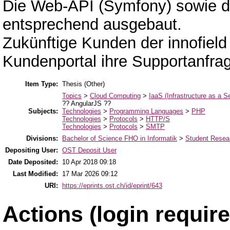
Die Web-API (Symfony) sowie d
entsprechend ausgebaut.
Zukünftige Kunden der innofie
Kundenportal ihre Supportanfrag
Item Type:
Thesis (Other)
Topics
>
Cloud Computing
>
IaaS (Infrastructure as a S
?? AngularJS ??
Subjects:
Technologies
>
Programming Languages
>
PHP
Technologies
>
Protocols
>
HTTP/S
Technologies
>
Protocols
>
SMTP
Divisions:
Bachelor of Science FHO in Informatik
>
Student Resear
Depositing User:
OST Deposit User
Date Deposited:
10 Apr 2018 09:18
Last Modified:
17 Mar 2026 09:12
URI:
https://eprints.ost.ch/id/eprint/643
Actions (login require