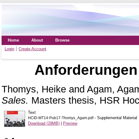
Home
About
Browse
Login
Create Account
Anforderungen
Thomys, Heike
and
Agam, Aga
Sales.
Masters thesis, HSR Hoch
Text
- Supplemental Material
HCID-MT14-Pub17-Thomys_Agam.pdf
Download (29MB)
|
Preview