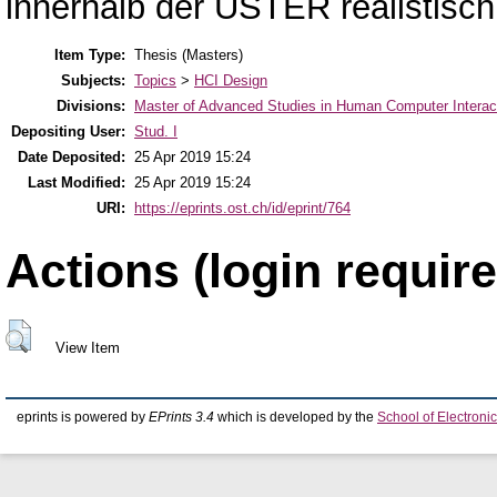
innerhalb der USTER realistisch
Item Type:
Thesis (Masters)
Subjects:
Topics
>
HCI Design
Divisions:
Master of Advanced Studies in Human Computer Interac
Depositing User:
Stud. I
Date Deposited:
25 Apr 2019 15:24
Last Modified:
25 Apr 2019 15:24
URI:
https://eprints.ost.ch/id/eprint/764
Actions (login require
View Item
eprints is powered by
EPrints 3.4
which is developed by the
School of Electron