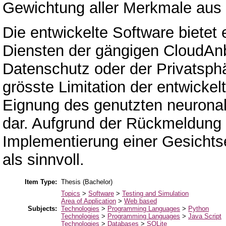
Gewichtung aller Merkmale aus 
Die entwickelte Software bietet 
Diensten der gängigen CloudAn
Datenschutz oder der Privatsp
grösste Limitation der entwickelt
Eignung des genutzten neuronal
dar. Aufgrund der Rückmeldung 
Implementierung einer Gesichts
als sinnvoll.
Item Type:
Thesis (Bachelor)
Topics
>
Software
>
Testing and Simulation
Area of Application
>
Web based
Subjects:
Technologies
>
Programming Languages
>
Python
Technologies
>
Programming Languages
>
Java Script
Technologies
>
Databases
>
SQLite