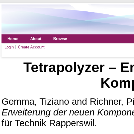
Home
About
Browse
Login
Create Account
Tetrapolyzer – E
Komp
Gemma, Tiziano
and
Richner, P
Erweiterung der neuen Kompon
für Technik Rapperswil.