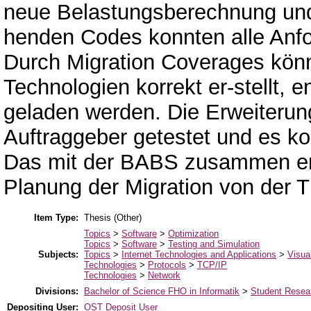
neue Belastungsberechnung und
henden Codes konnten alle Anfo
Durch Migration Coverages kön
Technologien korrekt er-stellt, e
geladen werden. Die Erweiterun
Auftraggeber getestet und es ko
Das mit der BABS zusammen entw
Planung der Migration von der T
Item Type:
Thesis (Other)
Topics
>
Software
>
Optimization
Topics
>
Software
>
Testing and Simulation
Subjects:
Topics
>
Internet Technologies and Applications
>
Visua
Technologies
>
Protocols
>
TCP/IP
Technologies
>
Network
Divisions:
Bachelor of Science FHO in Informatik
>
Student Resear
Depositing User:
OST Deposit User