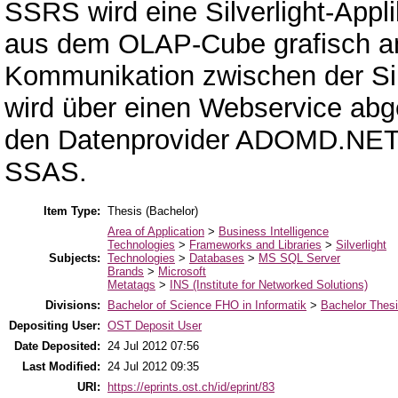
SSRS wird eine Silverlight-Appli
aus dem OLAP-Cube grafisch ans
Kommunikation zwischen der Sil
wird über einen Webservice abg
den Datenprovider ADOMD.NET 
SSAS.
Item Type:
Thesis (Bachelor)
Area of Application
>
Business Intelligence
Technologies
>
Frameworks and Libraries
>
Silverlight
Subjects:
Technologies
>
Databases
>
MS SQL Server
Brands
>
Microsoft
Metatags
>
INS (Institute for Networked Solutions)
Divisions:
Bachelor of Science FHO in Informatik
>
Bachelor Thes
Depositing User:
OST Deposit User
Date Deposited:
24 Jul 2012 07:56
Last Modified:
24 Jul 2012 09:35
URI:
https://eprints.ost.ch/id/eprint/83