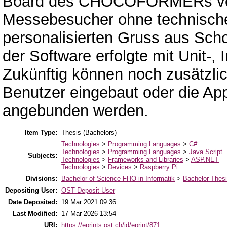
Board des CHOCOFORMERs verbu
Messebesucher ohne technische
personalisierten Gruss aus Scho
der Software erfolgte mit Unit-, 
Zukünftig können noch zusätzli
Benutzer eingebaut oder die Ap
angebunden werden.
Item Type:
Thesis (Bachelors)
Technologies
>
Programming Languages
>
C#
Technologies
>
Programming Languages
>
Java Script
Subjects:
Technologies
>
Frameworks and Libraries
>
ASP.NET
Technologies
>
Devices
>
Raspberry Pi
Divisions:
Bachelor of Science FHO in Informatik
>
Bachelor Thes
Depositing User:
OST Deposit User
Date Deposited:
19 Mar 2021 09:36
Last Modified:
17 Mar 2026 13:54
URI:
https://eprints.ost.ch/id/eprint/871