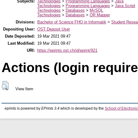
Subjects:
Technologies
>
Programming Languages
>
Java
Technologies
>
Programming Languages
>
Java Script
Technologies
>
Databases
>
MySQL
Technologies
>
Databases
>
OR Mapper
Divisions:
Bachelor of Science FHO in Informatik
>
Student Resear
Depositing User:
OST Deposit User
Date Deposited:
19 Mar 2021 09:47
Last Modified:
19 Mar 2021 09:47
URI:
https://eprints.ost.ch/id/eprint/921
Actions (login require
View Item
eprints is powered by
EPrints 3.4
which is developed by the
School of Electron