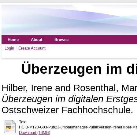
Home
About
Browse
Login
Create Account
Überzeugen im di
Hilber, Irene
and
Rosenthal, Mar
Überzeugen im digitalen Erstge
Ostschweizer Fachhochschule.
Text
HCID-MT20-G03-Pub23-umbaumanager-PublicVersion-IreneHilber-Mart
Download (13MB)