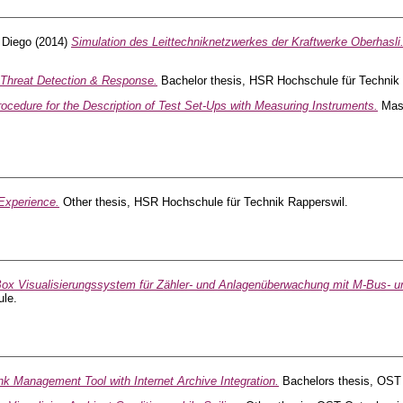
, Diego
(2014)
Simulation des Leittechniknetzwerkes der Kraftwerke Oberhasli
 Threat Detection & Response.
Bachelor thesis, HSR Hochschule für Technik 
ocedure for the Description of Test Set-Ups with Measuring Instruments.
Mast
Experience.
Other thesis, HSR Hochschule für Technik Rapperswil.
Box Visualisierungssystem für Zähler- und Anlagenüberwachung mit M-Bus- 
le.
nk Management Tool with Internet Archive Integration.
Bachelors thesis, OST