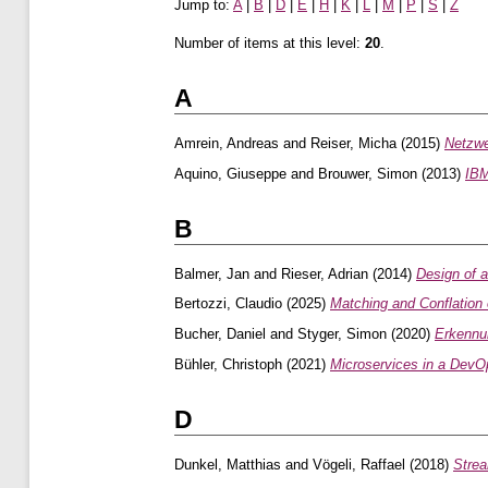
Jump to:
A
|
B
|
D
|
E
|
H
|
K
|
L
|
M
|
P
|
S
|
Z
Number of items at this level:
20
.
A
Amrein, Andreas
and
Reiser, Micha
(2015)
Netzwe
Aquino, Giuseppe
and
Brouwer, Simon
(2013)
IBM
B
Balmer, Jan
and
Rieser, Adrian
(2014)
Design of a
Bertozzi, Claudio
(2025)
Matching and Conflation
Bucher, Daniel
and
Styger, Simon
(2020)
Erkennu
Bühler, Christoph
(2021)
Microservices in a DevO
D
Dunkel, Matthias
and
Vögeli, Raffael
(2018)
Strea