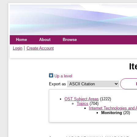
Home
About
Browse
Login
Create Account
I
Up a level
Export as
OST Subject Areas
(1222)
Topics
(704)
Internet Technologies and 
Monitoring
(20)