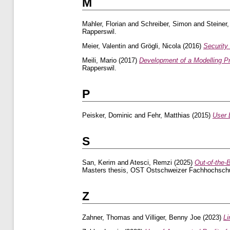
M
Mahler, Florian
and
Schreiber, Simon
and
Steiner
Rapperswil.
Meier, Valentin
and
Grögli, Nicola
(2016)
Security
Meili, Mario
(2017)
Development of a Modelling Pr
Rapperswil.
P
Peisker, Dominic
and
Fehr, Matthias
(2015)
User 
S
San, Kerim
and
Atesci, Remzi
(2025)
Out-of-the-
Masters thesis, OST Ostschweizer Fachhochschu
Z
Zahner, Thomas
and
Villiger, Benny Joe
(2023)
Li