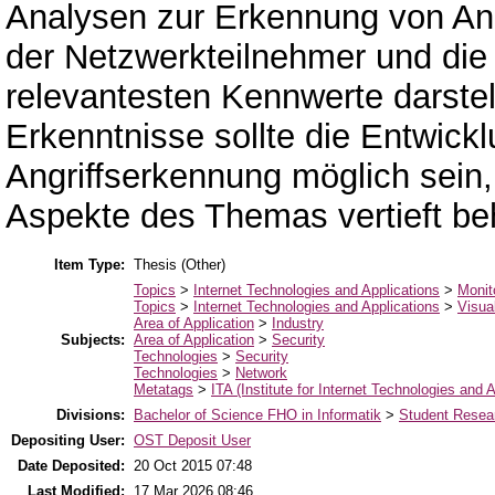
Analysen zur Erkennung von Ang
der Netzwerkteilnehmer und di
relevantesten Kennwerte darste
Erkenntnisse sollte die Entwickl
Angriffserkennung möglich sein,
Aspekte des Themas vertieft be
Item Type:
Thesis (Other)
Topics
>
Internet Technologies and Applications
>
Monit
Topics
>
Internet Technologies and Applications
>
Visua
Area of Application
>
Industry
Subjects:
Area of Application
>
Security
Technologies
>
Security
Technologies
>
Network
Metatags
>
ITA (Institute for Internet Technologies and A
Divisions:
Bachelor of Science FHO in Informatik
>
Student Resear
Depositing User:
OST Deposit User
Date Deposited:
20 Oct 2015 07:48
Last Modified:
17 Mar 2026 08:46