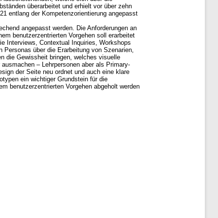
ständen überarbeitet und erhielt vor über zehn
s 21 entlang der Kompetenzorientierung angepasst
rechend angepasst werden. Die Anforderungen an
nem benutzerzentrierten Vorgehen soll erarbeitet
e Interviews, Contextual Inquiries, Workshops
on Personas über die Erarbeitung von Szenarien,
n die Gewissheit bringen, welches visuelle
r ausmachen – Lehrpersonen aber als Primary-
esign der Seite neu ordnet und auch eine klare
ypen ein wichtiger Grundstein für die
inem benutzerzentrierten Vorgehen abgeholt werden