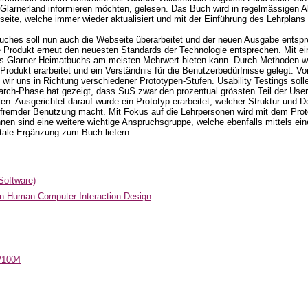
larnerland informieren möchten, gelesen. Das Buch wird in regelmässigen Ab
seite, welche immer wieder aktualisiert und mit der Einführung des Lehrplan
uches soll nun auch die Webseite überarbeitet und der neuen Ausgabe entsp
eue Produkt erneut den neuesten Standards der Technologie entsprechen. Mit ei
 des Glarner Heimatbuchs am meisten Mehrwert bieten kann. Durch Methoden wi
rodukt erarbeitet und ein Verständnis für die Benutzerbedürfnisse gelegt. V
ir uns in Richtung verschiedener Prototypen-Stufen. Usability Testings solle
rch-Phase hat gezeigt, dass SuS zwar den prozentual grössten Teil der Use
en. Ausgerichtet darauf wurde ein Prototyp erarbeitet, welcher Struktur und D
remder Benutzung macht. Mit Fokus auf die Lehrpersonen wird mit dem Protot
nnen sind eine weitere wichtige Anspruchsgruppe, welche ebenfalls mittels e
tale Ergänzung zum Buch liefern.
 Software)
in Human Computer Interaction Design
t/1004