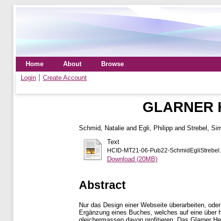
Home
About
Browse
Login
Create Account
GLARNER 
Schmid, Natalie
and
Egli, Philipp
and
Strebel, Si
Text
HCID-MT21-06-Pub22-SchmidEgliStrebel.
Download (20MB)
Abstract
Nur das Design einer Webseite überarbeiten, oder 
Ergänzung eines Buches, welches auf eine über hu
gleichermassen davon profitieren. Das Glarner H