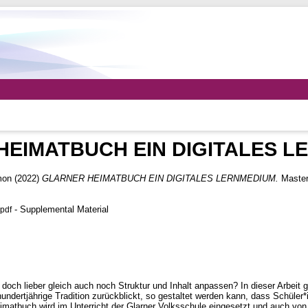
HEIMATBUCH EIN DIGITALES L
mon
(2022)
GLARNER HEIMATBUCH EIN DIGITALES LERNMEDIUM.
Master
- Supplemental Material
pdf
doch lieber gleich auch noch Struktur und Inhalt anpassen? In dieser Arbeit g
ndertjährige Tradition zurückblickt, so gestaltet werden kann, dass Schüler*i
eimatbuch wird im Unterricht der Glarner Volksschule eingesetzt und auch vo