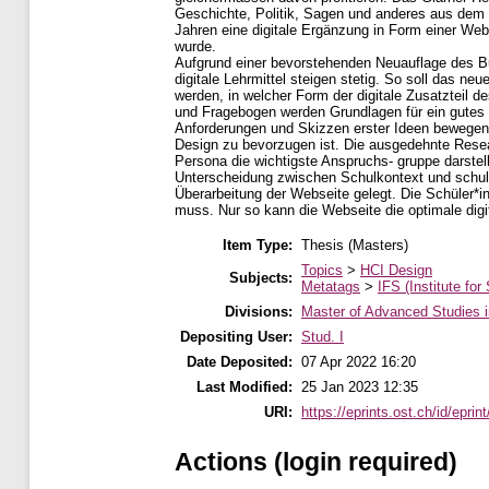
Geschichte, Politik, Sagen und anderes aus dem G
Jahren eine digitale Ergänzung in Form einer Web
wurde.
Aufgrund einer bevorstehenden Neuauflage des B
digitale Lehrmittel steigen stetig. So soll das n
werden, in welcher Form der digitale Zusatzteil
und Fragebogen werden Grundlagen für ein gutes P
Anforderungen und Skizzen erster Ideen bewegen w
Design zu bevorzugen ist. Die ausgedehnte Resea
Persona die wichtigste Anspruchs- gruppe darstell
Unterscheidung zwischen Schulkontext und schulf
Überarbeitung der Webseite gelegt. Die Schüler*i
muss. Nur so kann die Webseite die optimale digi
Item Type:
Thesis (Masters)
Topics
>
HCI Design
Subjects:
Metatags
>
IFS (Institute for
Divisions:
Master of Advanced Studies 
Depositing User:
Stud. I
Date Deposited:
07 Apr 2022 16:20
Last Modified:
25 Jan 2023 12:35
URI:
https://eprints.ost.ch/id/eprin
Actions (login required)