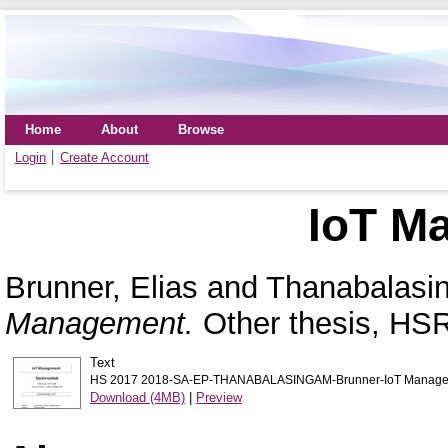
Home
About
Browse
Login
Create Account
IoT M
Brunner, Elias
and
Thanabalasi
Management.
Other thesis, HSR
Text
HS 2017 2018-SA-EP-THANABALASINGAM-Brunner-IoT Manage
Download (4MB)
|
Preview