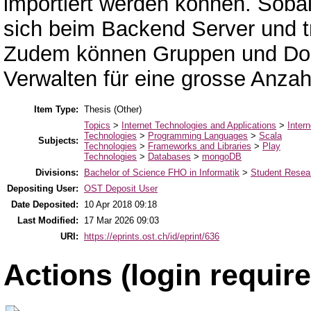
importiert werden können. Sobal
sich beim Backend Server und t
Zudem können Gruppen und Dom
Verwalten für eine grosse Anzah
Item Type:
Thesis (Other)
Topics
>
Internet Technologies and Applications
>
Intern
Technologies
>
Programming Languages
>
Scala
Subjects:
Technologies
>
Frameworks and Libraries
>
Play
Technologies
>
Databases
>
mongoDB
Divisions:
Bachelor of Science FHO in Informatik
>
Student Resear
Depositing User:
OST Deposit User
Date Deposited:
10 Apr 2018 09:18
Last Modified:
17 Mar 2026 09:03
URI:
https://eprints.ost.ch/id/eprint/636
Actions (login require