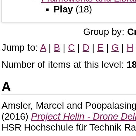
Play
(18)
Group by:
C
Jump to:
A
|
B
|
C
|
D
|
E
|
G
|
H
Number of items at this level:
1
A
Amsler, Marcel
and
Poopalasing
(2016)
Project Helin - Drone Del
HSR Hochschule für Technik Ra