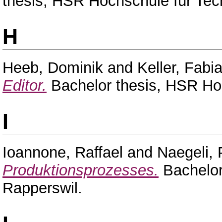
thesis, HSR Hochschule für Tec
H
Heeb, Dominik
and
Keller, Fabi
Editor.
Bachelor thesis, HSR Hoc
I
Ioannone, Raffael
and
Naegeli, 
Produktionsprozesses.
Bachelor
Rapperswil.