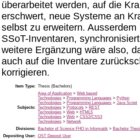
überarbeitet werden, auf die Kra
erschwert, neue Systeme an Kra
selbst zu erweitern. Ausserdem
SSoT-Inventaren, synchronisiert
weitere Ergänzung wäre also, d
auch auf die Inventare zurücksc
korrigieren.
Item Type:
Thesis (Bachelors)
Area of Application
>
Web based
Technologies
>
Programming Languages
>
Python
Technologies
>
Programming Languages
>
Java Script
Subjects:
Technologies
>
Protocols
>
REST
Technologies
>
Web
>
HTML5
Technologies
>
Web
>
CSS2/CSS3
Technologies
>
Network
Divisions:
Bachelor of Science FHO in Informatik
>
Bachelor Thes
Depositing User:
OST Deposit User