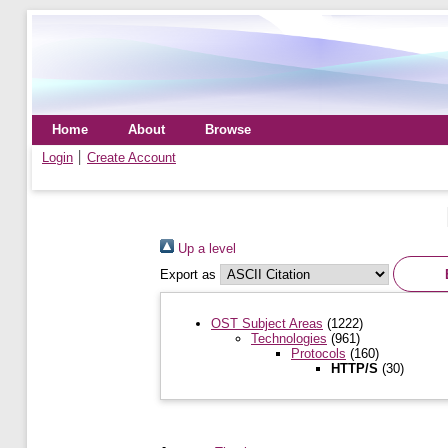
Home
About
Browse
Login
Create Account
Up a level
Export as
OST Subject Areas
(1222)
Technologies
(961)
Protocols
(160)
HTTP/S
(30)