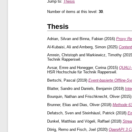
Jump to:
Thesis
Number of items at this level:
30
.
Thesis
Adrian, Silvan
and
Binna, Fabian
(2016)
Proxy Re
Al-Kubaisi, Ali
and
Amberg, Simon
(2025)
Content
Amrein, Christoph
and
Markiewicz, Timothy
(201
Technik Rapperswil.
Avsar, Emre
and
Honegger, Corina
(2015)
QUALI-T
HSR Hochschule für Technik Rapperswil.
Bertschi, Pascal
(2019)
Event-basierte Offline-Sy
Blatter, Sandro
and
Daniels, Benjamin
(2019)
Int
Bourquin, Nathan
and
Frischknecht, Oliver
(2015
Brunner, Elias
and
Dias, Oliver
(2018)
Methode 63
Defatsch, Sven
and
Steinhäusl, Patrick
(2018)
Em
Dunkel, Matthias
and
Vögeli, Raffael
(2018)
Strea
Dörig, Remo
and
Fisch, Joel
(2020)
OpenAPI 3 Co