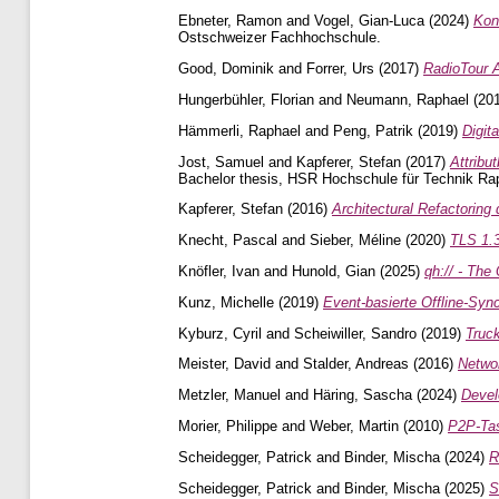
Ebneter, Ramon
and
Vogel, Gian-Luca
(2024)
Kon
Ostschweizer Fachhochschule.
Good, Dominik
and
Forrer, Urs
(2017)
RadioTour 
Hungerbühler, Florian
and
Neumann, Raphael
(20
Hämmerli, Raphael
and
Peng, Patrik
(2019)
Digit
Jost, Samuel
and
Kapferer, Stefan
(2017)
Attribu
Bachelor thesis, HSR Hochschule für Technik Rap
Kapferer, Stefan
(2016)
Architectural Refactoring
Knecht, Pascal
and
Sieber, Méline
(2020)
TLS 1.3
Knöfler, Ivan
and
Hunold, Gian
(2025)
qh:// - The
Kunz, Michelle
(2019)
Event-basierte Offline-Sync
Kyburz, Cyril
and
Scheiwiller, Sandro
(2019)
Truck
Meister, David
and
Stalder, Andreas
(2016)
Networ
Metzler, Manuel
and
Häring, Sascha
(2024)
Devel
Morier, Philippe
and
Weber, Martin
(2010)
P2P-Ta
Scheidegger, Patrick
and
Binder, Mischa
(2024)
R
Scheidegger, Patrick
and
Binder, Mischa
(2025)
S