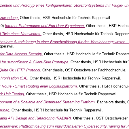
zeption und Prototyp eines konfigurierbaren Storefrontsystems mit Plugin- u
Anwendung.
Other thesis, HSR Hochschule für Technik Rapperswil.
10)
Internet Performance und End User Experience.
Other thesis, HSR Hochsc
al Twin eines Netzwerkes.
Other thesis, HSR Hochschule für Technik Rappersw
tbasierte Autorisierung in einer Branchenlösung für das Versicherungswesen
perswil.
 der Data Access Security.
Other thesis, HSR Hochschule für Technik Rappers
 for strongSwan: A Client-Side Prototype.
Other thesis, HSR Hochschule für 
 Quite Ok HTTP Protocol.
Other thesis, OST Ostschweizer Fachhochschule.
hronisation (SA).
Other thesis, HSR Hochschule für Technik Rapperswil.
 Route - Smart Routing einer Logistikplattform.
Other thesis, HSR Hochschule
k Unit Testing.
Other thesis, HSR Hochschule für Technik Rapperswil.
opment of a Scalable and Distributed Streaming Platform.
Bachelors thesis,
skbag.
Other thesis, HSR Hochschule für Technik Rapperswil.
apid API Design and Refactoring (RADAR).
Other thesis, OST Ostschweizer
ecuraware: Plattformlösung zum individualisierten CybersecurityTraining für P