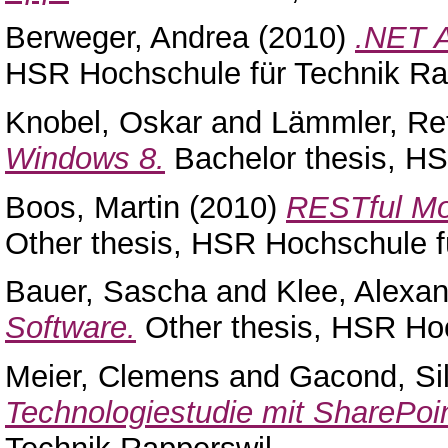
Berweger, Andrea
(2010)
.NET A
HSR Hochschule für Technik Ra
Knobel, Oskar
and
Lämmler, Re
Windows 8.
Bachelor thesis, HS
Boos, Martin
(2010)
RESTful Mob
Other thesis, HSR Hochschule f
Bauer, Sascha
and
Klee, Alexa
Software.
Other thesis, HSR Hoc
Meier, Clemens
and
Gacond, Si
Technologiestudie mit SharePoin