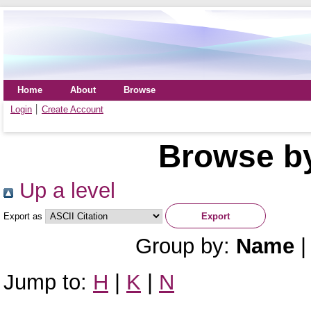
Home
About
Browse
Login
Create Account
Browse by
Up a level
Export as
Group by:
Name
Jump to:
H
|
K
|
N