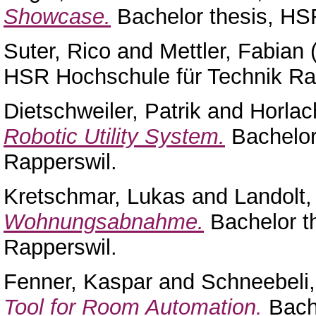
Showcase.
Bachelor thesis, HS
Suter, Rico
and
Mettler, Fabian
HSR Hochschule für Technik Ra
Dietschweiler, Patrik
and
Horlac
Robotic Utility System.
Bachelor
Rapperswil.
Kretschmar, Lukas
and
Landolt,
Wohnungsabnahme.
Bachelor t
Rapperswil.
Fenner, Kaspar
and
Schneebeli,
Tool for Room Automation.
Bache