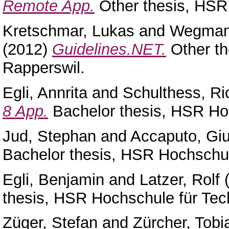
Remote App.
Other thesis, HSR
Kretschmar, Lukas
and
Wegman
(2012)
Guidelines.NET.
Other th
Rapperswil.
Egli, Annrita
and
Schulthess, Ri
8 App.
Bachelor thesis, HSR Hoc
Jud, Stephan
and
Accaputo, Gi
Bachelor thesis, HSR Hochschul
Egli, Benjamin
and
Latzer, Rolf
(
thesis, HSR Hochschule für Tec
Züger, Stefan
and
Zürcher, Tobi