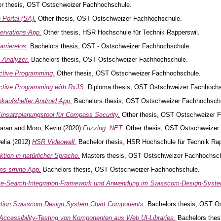
r thesis, OST Ostschweizer Fachhochschule.
-Portal (SA).
Other thesis, OST Ostschweizer Fachhochschule.
rvations-App.
Other thesis, HSR Hochschule für Technik Rapperswil.
arrierelos.
Bachelors thesis, OST - Ostschweizer Fachhochschule.
 Analyzer.
Bachelors thesis, OST Ostschweizer Fachhochschule.
ctive Programming.
Other thesis, OST Ostschweizer Fachhochschule.
ctive Programming with RxJS.
Diploma thesis, OST Ostschweizer Fachhochs
nkaufshelfer Android App.
Bachelors thesis, OST Ostschweizer Fachhochsch
insatzplanungstool für Compass Security.
Other thesis, OST Ostschweizer 
aran
and
Moro, Kevin
(2020)
Fuzzing .NET.
Other thesis, OST Ostschweizer
elia
(2012)
HSR Videowall.
Bachelor thesis, HSR Hochschule für Technik Rap
aktion in natürlicher Sprache.
Masters thesis, OST Ostschweizer Fachhochsch
ms smino App.
Bachelors thesis, OST Ostschweizer Fachhochschule.
te-Search-Integration-Framework und Anwendung im Swisscom-Design-Syst
ation Swisscom Design System Chart Components.
Bachelors thesis, OST O
 Accessibility-Testing von Komponenten aus Web UI-Libraries.
Bachelors thes