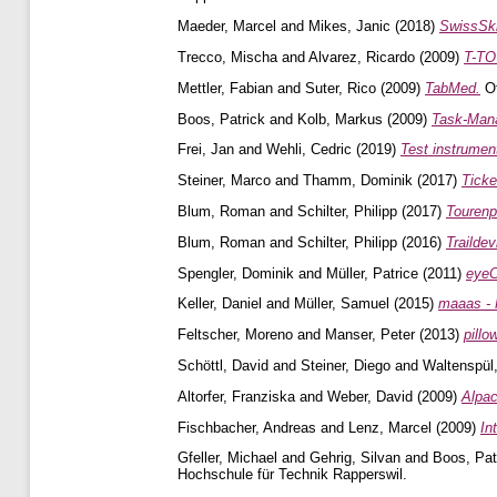
Maeder, Marcel
and
Mikes, Janic
(2018)
SwissSki
Trecco, Mischa
and
Alvarez, Ricardo
(2009)
T-TO
Mettler, Fabian
and
Suter, Rico
(2009)
TabMed.
Ot
Boos, Patrick
and
Kolb, Markus
(2009)
Task-Man
Frei, Jan
and
Wehli, Cedric
(2019)
Test instrument
Steiner, Marco
and
Thamm, Dominik
(2017)
Ticke
Blum, Roman
and
Schilter, Philipp
(2017)
Tourenpl
Blum, Roman
and
Schilter, Philipp
(2016)
Traildev
Spengler, Dominik
and
Müller, Patrice
(2011)
eye
Keller, Daniel
and
Müller, Samuel
(2015)
maaas - 
Feltscher, Moreno
and
Manser, Peter
(2013)
pillo
Schöttl, David
and
Steiner, Diego
and
Waltenspül
Altorfer, Franziska
and
Weber, David
(2009)
Alpac
Fischbacher, Andreas
and
Lenz, Marcel
(2009)
In
Gfeller, Michael
and
Gehrig, Silvan
and
Boos, Pat
Hochschule für Technik Rapperswil.