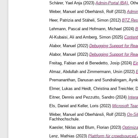
Schärer, Yael Anja
(2023)
Admin-Portal (BA).
Othe
Weber, Manuel
and
Oberhänsli, Rolf
(2023)
Admin
Heer, Patrizia
and
Stäheli, Simon
(2012)
BTZ Rese
Lehmann, Pascal
and
Hofmann, Michael
(2024)
B
Al-Kubaisi, Ali
and
Amberg, Simon
(2025)
Content
Alabor, Manuel
(2022)
Debugging Support for Rea
Alabor, Manuel
(2022)
Debugging Support for Rea
Freitag, Fabian
and
di Benedetto, Josip
(2024)
Ei
Almaz, Abdullah
and
Zimmermann, Ursin
(2022)
E
Premananthan, Danusan
and
Sundralingam, Aynk
Elmer, Lukas
and
Heidt, Christina
and
Treichler, D
Eitner, Dennis
and
Pezzutto, Sandro
(2024)
Inter
Els, Daniel
and
Keller, Loris
(2022)
Microsoft Tea
Weber, Manuel
and
Oberhänsli, Rolf
(2023)
On-Si
Fachhochschule.
Kaesler, Niklas
and
Blum, Florian
(2023)
Optimiz
Lenz, Mathias
(2023)
Plattform für crowdsourced