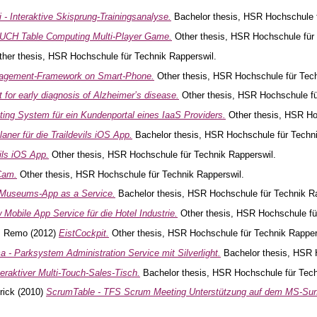
 - Interaktive Skisprung-Trainingsanalyse.
Bachelor thesis, HSR Hochschule f
UCH Table Computing Multi-Player Game.
Other thesis, HSR Hochschule für 
her thesis, HSR Hochschule für Technik Rapperswil.
agement-Framework on Smart-Phone.
Other thesis, HSR Hochschule für Tech
 for early diagnosis of Alzheimer’s disease.
Other thesis, HSR Hochschule fü
ting System für ein Kundenportal eines IaaS Providers.
Other thesis, HSR Ho
aner für die Traildevils iOS App.
Bachelor thesis, HSR Hochschule für Techni
ils iOS App.
Other thesis, HSR Hochschule für Technik Rapperswil.
Cam.
Other thesis, HSR Hochschule für Technik Rapperswil.
Museums-App as a Service.
Bachelor thesis, HSR Hochschule für Technik Ra
w Mobile App Service für die Hotel Industrie.
Other thesis, HSR Hochschule fü
, Remo
(2012)
EistCockpit.
Other thesis, HSR Hochschule für Technik Rapper
a - Parksystem Administration Service mit Silverlight.
Bachelor thesis, HSR H
teraktiver Multi-Touch-Sales-Tisch.
Bachelor thesis, HSR Hochschule für Tech
rick
(2010)
ScrumTable - TFS Scrum Meeting Unterstützung auf dem MS-Surfa