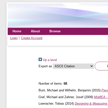
Home
About
Browse
Login
Create Account
Up a level
Export as
Number of items:
68
.
Burri, Michael
and
Wilhelm, Benjamin
(2015)
Paym
Graf, Michael
and
Zahner, Josef
(2009)
MoMEA - 
Loerracher, Tobias
(2014)
Designing & Measuring 