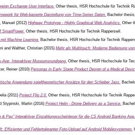
reign Exchange User Interface.
Other thesis, HSR Hochschule für Technik Ra
mework für Web-basierte Darstellung von Time-Series Daten.
Bachelor thesis
, Manuel
(2012)
Highway Prototype - Highly Graphical Web Analytics.
Other t
 SmartPower.
Other thesis, HSR Hochschule für Technik Rapperswil.
mit Machine Learning.
Bachelor thesis, HSR Hochschule für Technik Rappers
ni
and
Walther, Christian
(2015)
Mehr als Multitouch: Moderne Bedienung von
App, Interaktiver Museumsrundgang.
Other thesis, HSR Hochschule für Tec
er, Reiner
(2010)
Personas in Early Stage Product Design of a Medical Devic
tische Anwendung spieltheoretischer Ansätze für den Schieber Jass.
Bachelo
elia
(2011)
Project Flip 2.0.
Other thesis, HSR Hochschule für Technik Rapper
d
Stypinski, Martin
(2016)
Project Helin - Drone Delivery as a Service.
Bachelo
 & Pay” Interaktiver Einzahlungsscheinleser für die CS Android Banking App
t: Effizienter und Fehlertoleranter Foto-Upload auf Android Mobilesystemen.
O