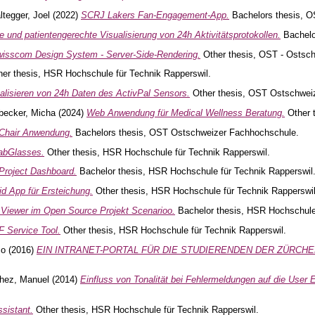
ltegger, Joel
(2022)
SCRJ Lakers Fan-Engagement-App.
Bachelors thesis, 
e und patientengerechte Visualisierung von 24h Aktivitätsprotokollen.
Bachelo
isscom Design System - Server-Side-Rendering.
Other thesis, OST - Ostsc
er thesis, HSR Hochschule für Technik Rapperswil.
alisieren von 24h Daten des ActivPal Sensors.
Other thesis, OST Ostschwei
becker, Micha
(2024)
Web Anwendung für Medical Wellness Beratung.
Other 
 Chair Anwendung.
Bachelors thesis, OST Ostschweizer Fachhochschule.
abGlasses.
Other thesis, HSR Hochschule für Technik Rapperswil.
 Project Dashboard.
Bachelor thesis, HSR Hochschule für Technik Rapperswil
id App für Ersteichung.
Other thesis, HSR Hochschule für Technik Rapperswil
f Viewer im Open Source Projekt Scenarioo.
Bachelor thesis, HSR Hochschule 
F Service Tool.
Other thesis, HSR Hochschule für Technik Rapperswil.
co
(2016)
EIN INTRANET-PORTAL FÜR DIE STUDIERENDEN DER ZÜRCH
hez, Manuel
(2014)
Einfluss von Tonalität bei Fehlermeldungen auf die User 
sistant.
Other thesis, HSR Hochschule für Technik Rapperswil.