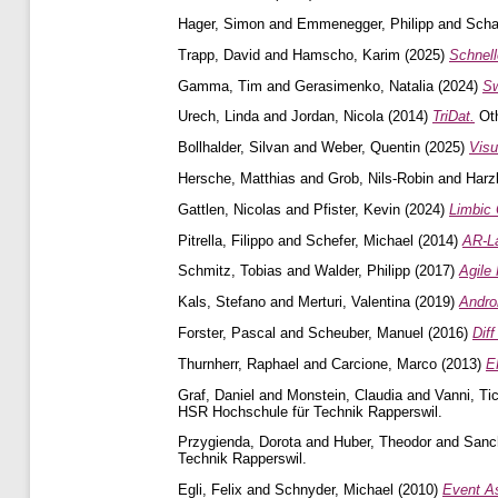
Hager, Simon
and
Emmenegger, Philipp
and
Scha
Trapp, David
and
Hamscho, Karim
(2025)
Schnell
Gamma, Tim
and
Gerasimenko, Natalia
(2024)
Sw
Urech, Linda
and
Jordan, Nicola
(2014)
TriDat.
Oth
Bollhalder, Silvan
and
Weber, Quentin
(2025)
Visu
Hersche, Matthias
and
Grob, Nils-Robin
and
Harz
Gattlen, Nicolas
and
Pfister, Kevin
(2024)
Limbic
Pitrella, Filippo
and
Schefer, Michael
(2014)
AR-L
Schmitz, Tobias
and
Walder, Philipp
(2017)
Agile
Kals, Stefano
and
Merturi, Valentina
(2019)
Andro
Forster, Pascal
and
Scheuber, Manuel
(2016)
Dif
Thurnherr, Raphael
and
Carcione, Marco
(2013)
E
Graf, Daniel
and
Monstein, Claudia
and
Vanni, Ti
HSR Hochschule für Technik Rapperswil.
Przygienda, Dorota
and
Huber, Theodor
and
Sanc
Technik Rapperswil.
Egli, Felix
and
Schnyder, Michael
(2010)
Event As