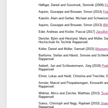
Häfliger, Daniel
and
Süsstrunk, Dominik
(2009)
Fo
Aquino, Giuseppe
and
Brouwer, Simon
(2014)
Fra
Kaeslin, Alain
and
Gerber, Michael
and
Schweizer
Aquino, Giuseppe
and
Brouwer, Simon
(2013)
IBM
Eder, Andreas
and
Kistler, Pascal
(2017)
JassBot 
Denzler, Björn
and
Hiestand, Mario
and
Müller, Da
Hochschule für Technik Rapperswil.
Keller, Daniel
and
Müller, Samuel
(2015)
Museums-
Bartlome, Stefan
and
Hänsli, Simone
and
Schlenk
Rapperswil.
Aeberli, Jan
and
Schleutermann, Jürg
(2018)
Prak
Rapperswil.
Elmer, Lukas
and
Heidt, Christina
and
Treichler, D
Amsler, Marcel
and
Poopalasingam, Kirusanth
an
Rapperswil.
Widmer, Mirco
and
Zürcher, Matthias
(2013)
”Scan
Rapperswil.
Süess, Christoph
and
Nagy, Raphael
(2010)
SnapI
Rapperswil.