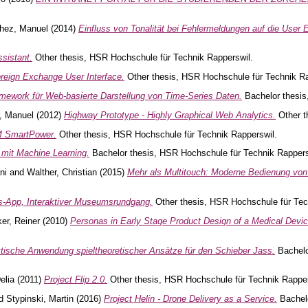
hez, Manuel
(2014)
Einfluss von Tonalität bei Fehlermeldungen auf die User 
sistant.
Other thesis, HSR Hochschule für Technik Rapperswil.
reign Exchange User Interface.
Other thesis, HSR Hochschule für Technik Ra
mework für Web-basierte Darstellung von Time-Series Daten.
Bachelor thesis
, Manuel
(2012)
Highway Prototype - Highly Graphical Web Analytics.
Other t
 SmartPower.
Other thesis, HSR Hochschule für Technik Rapperswil.
mit Machine Learning.
Bachelor thesis, HSR Hochschule für Technik Rappers
ni
and
Walther, Christian
(2015)
Mehr als Multitouch: Moderne Bedienung von
App, Interaktiver Museumsrundgang.
Other thesis, HSR Hochschule für Tec
er, Reiner
(2010)
Personas in Early Stage Product Design of a Medical Devic
tische Anwendung spieltheoretischer Ansätze für den Schieber Jass.
Bachelo
elia
(2011)
Project Flip 2.0.
Other thesis, HSR Hochschule für Technik Rapper
d
Stypinski, Martin
(2016)
Project Helin - Drone Delivery as a Service.
Bachelo