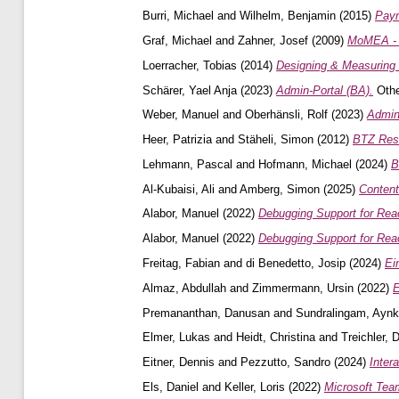
Burri, Michael
and
Wilhelm, Benjamin
(2015)
Paym
Graf, Michael
and
Zahner, Josef
(2009)
MoMEA - 
Loerracher, Tobias
(2014)
Designing & Measuring 
Schärer, Yael Anja
(2023)
Admin-Portal (BA).
Othe
Weber, Manuel
and
Oberhänsli, Rolf
(2023)
Admin
Heer, Patrizia
and
Stäheli, Simon
(2012)
BTZ Rese
Lehmann, Pascal
and
Hofmann, Michael
(2024)
B
Al-Kubaisi, Ali
and
Amberg, Simon
(2025)
Content
Alabor, Manuel
(2022)
Debugging Support for Rea
Alabor, Manuel
(2022)
Debugging Support for Rea
Freitag, Fabian
and
di Benedetto, Josip
(2024)
Ei
Almaz, Abdullah
and
Zimmermann, Ursin
(2022)
E
Premananthan, Danusan
and
Sundralingam, Aynk
Elmer, Lukas
and
Heidt, Christina
and
Treichler, D
Eitner, Dennis
and
Pezzutto, Sandro
(2024)
Inter
Els, Daniel
and
Keller, Loris
(2022)
Microsoft Tea