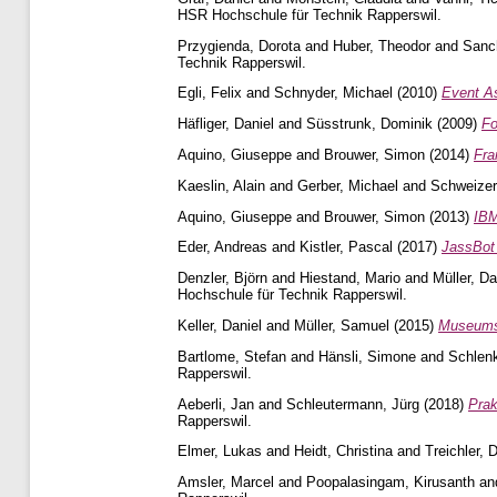
HSR Hochschule für Technik Rapperswil.
Przygienda, Dorota
and
Huber, Theodor
and
Sanc
Technik Rapperswil.
Egli, Felix
and
Schnyder, Michael
(2010)
Event As
Häfliger, Daniel
and
Süsstrunk, Dominik
(2009)
Fo
Aquino, Giuseppe
and
Brouwer, Simon
(2014)
Fra
Kaeslin, Alain
and
Gerber, Michael
and
Schweizer
Aquino, Giuseppe
and
Brouwer, Simon
(2013)
IBM
Eder, Andreas
and
Kistler, Pascal
(2017)
JassBot 
Denzler, Björn
and
Hiestand, Mario
and
Müller, Da
Hochschule für Technik Rapperswil.
Keller, Daniel
and
Müller, Samuel
(2015)
Museums-
Bartlome, Stefan
and
Hänsli, Simone
and
Schlenk
Rapperswil.
Aeberli, Jan
and
Schleutermann, Jürg
(2018)
Prak
Rapperswil.
Elmer, Lukas
and
Heidt, Christina
and
Treichler, D
Amsler, Marcel
and
Poopalasingam, Kirusanth
an