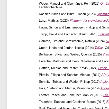
Weber, Manuel
and
Oberhänsli, Rolf
(2023)
On-Si
Fachhochschule.
Kaesler, Niklas
and
Blum, Florian
(2023)
Optimiz
Lenz, Mathias
(2023)
Plattform für crowdsourced
Hager, Simon
and
Emmenegger, Philipp
and
Scha
Trapp, David
and
Hamscho, Karim
(2025)
Schnell
Gamma, Tim
and
Gerasimenko, Natalia
(2024)
Sw
Urech, Linda
and
Jordan, Nicola
(2014)
TriDat.
Oth
Bollhalder, Silvan
and
Weber, Quentin
(2025)
Visu
Hersche, Matthias
and
Grob, Nils-Robin
and
Harz
Gattlen, Nicolas
and
Pfister, Kevin
(2024)
Limbic
Pitrella, Filippo
and
Schefer, Michael
(2014)
AR-L
Schmitz, Tobias
and
Walder, Philipp
(2017)
Agile
Kals, Stefano
and
Merturi, Valentina
(2019)
Andro
Forster, Pascal
and
Scheuber, Manuel
(2016)
Dif
Thurnherr, Raphael
and
Carcione, Marco
(2013)
E
Graf, Daniel
and
Monstein, Claudia
and
Vanni, Ti