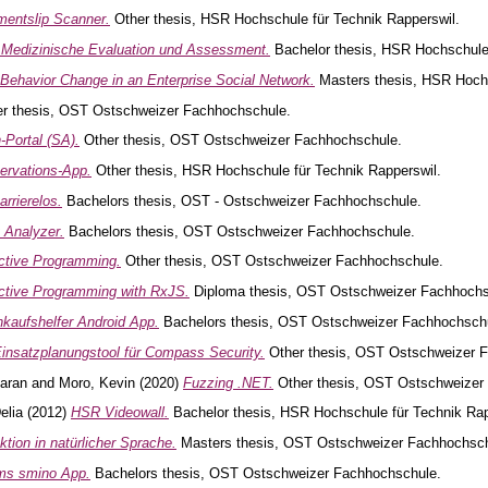
entslip Scanner.
Other thesis, HSR Hochschule für Technik Rapperswil.
Medizinische Evaluation und Assessment.
Bachelor thesis, HSR Hochschule 
Behavior Change in an Enterprise Social Network.
Masters thesis, HSR Hochs
r thesis, OST Ostschweizer Fachhochschule.
-Portal (SA).
Other thesis, OST Ostschweizer Fachhochschule.
rvations-App.
Other thesis, HSR Hochschule für Technik Rapperswil.
arrierelos.
Bachelors thesis, OST - Ostschweizer Fachhochschule.
 Analyzer.
Bachelors thesis, OST Ostschweizer Fachhochschule.
ctive Programming.
Other thesis, OST Ostschweizer Fachhochschule.
ctive Programming with RxJS.
Diploma thesis, OST Ostschweizer Fachhochs
nkaufshelfer Android App.
Bachelors thesis, OST Ostschweizer Fachhochsch
insatzplanungstool für Compass Security.
Other thesis, OST Ostschweizer 
aran
and
Moro, Kevin
(2020)
Fuzzing .NET.
Other thesis, OST Ostschweizer
elia
(2012)
HSR Videowall.
Bachelor thesis, HSR Hochschule für Technik Rap
aktion in natürlicher Sprache.
Masters thesis, OST Ostschweizer Fachhochsch
ms smino App.
Bachelors thesis, OST Ostschweizer Fachhochschule.