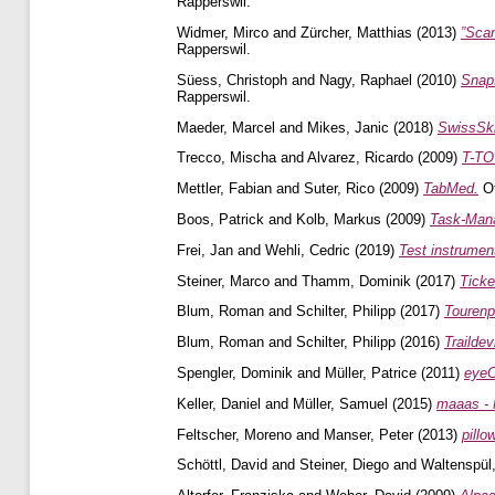
Rapperswil.
Widmer, Mirco
and
Zürcher, Matthias
(2013)
”Scan
Rapperswil.
Süess, Christoph
and
Nagy, Raphael
(2010)
SnapI
Rapperswil.
Maeder, Marcel
and
Mikes, Janic
(2018)
SwissSki
Trecco, Mischa
and
Alvarez, Ricardo
(2009)
T-TO
Mettler, Fabian
and
Suter, Rico
(2009)
TabMed.
Ot
Boos, Patrick
and
Kolb, Markus
(2009)
Task-Man
Frei, Jan
and
Wehli, Cedric
(2019)
Test instrument
Steiner, Marco
and
Thamm, Dominik
(2017)
Ticke
Blum, Roman
and
Schilter, Philipp
(2017)
Tourenpl
Blum, Roman
and
Schilter, Philipp
(2016)
Traildev
Spengler, Dominik
and
Müller, Patrice
(2011)
eye
Keller, Daniel
and
Müller, Samuel
(2015)
maaas - 
Feltscher, Moreno
and
Manser, Peter
(2013)
pillo
Schöttl, David
and
Steiner, Diego
and
Waltenspül