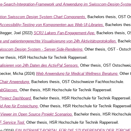
te-Search-Integration-Framework und Anwendung im Swisscom-Design-Syst
ation Swisscom Design System Chart Components.
Bachelors thesis, OST O
 Accessibility-Testing von Komponenten aus Web UI-Libraries.
Bachelors thes
ltegger, Joel
(2022)
SCRJ Lakers Fan-Engagement-App.
Bachelors thesis, 
e und patientengerechte Visualisierung von 24h Aktivitätsprotokollen.
Bachelo
isscom Design System - Server-Side-Rendering.
Other thesis, OST - Ostsc
er thesis, HSR Hochschule für Technik Rapperswil.
alisieren von 24h Daten des ActivPal Sensors.
Other thesis, OST Ostschwei
becker, Micha
(2024)
Web Anwendung für Medical Wellness Beratung.
Other 
 Chair Anwendung.
Bachelors thesis, OST Ostschweizer Fachhochschule.
abGlasses.
Other thesis, HSR Hochschule für Technik Rapperswil.
 Project Dashboard.
Bachelor thesis, HSR Hochschule für Technik Rapperswil
id App für Ersteichung.
Other thesis, HSR Hochschule für Technik Rapperswil
f Viewer im Open Source Projekt Scenarioo.
Bachelor thesis, HSR Hochschule 
F Service Tool.
Other thesis, HSR Hochschule für Technik Rapperswil.
co
(2016)
EIN INTRANET-PORTAL FÜR DIE STUDIERENDEN DER ZÜRCH