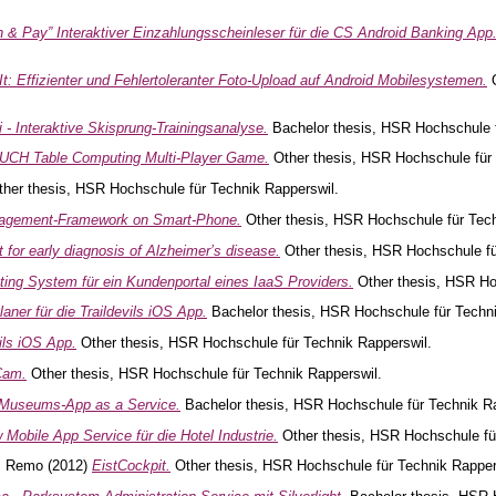
 & Pay” Interaktiver Einzahlungsscheinleser für die CS Android Banking App
t: Effizienter und Fehlertoleranter Foto-Upload auf Android Mobilesystemen.
O
 - Interaktive Skisprung-Trainingsanalyse.
Bachelor thesis, HSR Hochschule f
UCH Table Computing Multi-Player Game.
Other thesis, HSR Hochschule für 
her thesis, HSR Hochschule für Technik Rapperswil.
agement-Framework on Smart-Phone.
Other thesis, HSR Hochschule für Tech
 for early diagnosis of Alzheimer’s disease.
Other thesis, HSR Hochschule fü
ting System für ein Kundenportal eines IaaS Providers.
Other thesis, HSR Ho
aner für die Traildevils iOS App.
Bachelor thesis, HSR Hochschule für Techni
ils iOS App.
Other thesis, HSR Hochschule für Technik Rapperswil.
Cam.
Other thesis, HSR Hochschule für Technik Rapperswil.
Museums-App as a Service.
Bachelor thesis, HSR Hochschule für Technik Ra
w Mobile App Service für die Hotel Industrie.
Other thesis, HSR Hochschule fü
, Remo
(2012)
EistCockpit.
Other thesis, HSR Hochschule für Technik Rapper