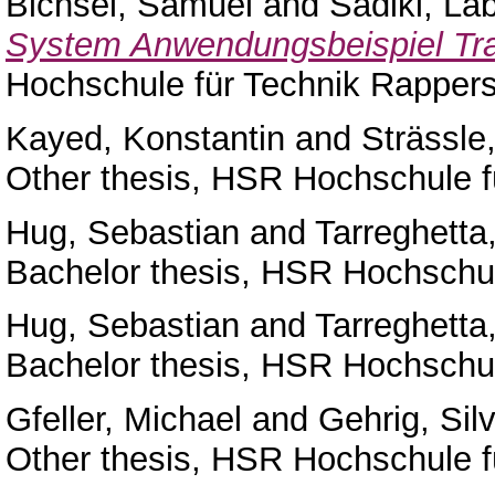
Bichsel, Samuel
and
Sadiki, Lab
System Anwendungsbeispiel Trail
Hochschule für Technik Rappers
Kayed, Konstantin
and
Strässle
Other thesis, HSR Hochschule f
Hug, Sebastian
and
Tarreghetta
Bachelor thesis, HSR Hochschul
Hug, Sebastian
and
Tarreghetta
Bachelor thesis, HSR Hochschul
Gfeller, Michael
and
Gehrig, Sil
Other thesis, HSR Hochschule f