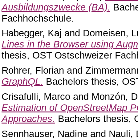
Ausbildungszwecke (BA).
Bache
Fachhochschule.
Habegger, Kaj
and
Domeisen, L
Lines in the Browser using Augm
thesis, OST Ostschweizer Fach
Rohrer, Florian
and
Zimmermann
GraphQL.
Bachelors thesis, OS
Crisafulli, Marco
and
Monzón, D
Estimation of OpenStreetMap P
Approaches.
Bachelors thesis,
Sennhauser, Nadine
and
Nauli,