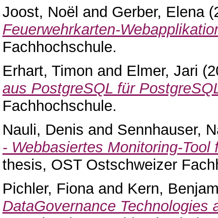
Joost, Noël
and
Gerber, Elena
(
Feuerwehrkarten-Webapplikatio
Fachhochschule.
Erhart, Timon
and
Elmer, Jari
(2
aus PostgreSQL für PostgreSQ
Fachhochschule.
Nauli, Denis
and
Sennhauser, N
- Webbasiertes Monitoring-Tool
thesis, OST Ostschweizer Fach
Pichler, Fiona
and
Kern, Benjam
DataGovernance Technologies a