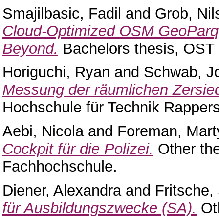
Smajilbasic, Fadil
and
Grob, Nil
Cloud-Optimized OSM GeoParque
Beyond.
Bachelors thesis, OST
Horiguchi, Ryan
and
Schwab, J
Messung der räumlichen Zersie
Hochschule für Technik Rappers
Aebi, Nicola
and
Foreman, Mart
Cockpit für die Polizei.
Other th
Fachhochschule.
Diener, Alexandra
and
Fritsche, 
für Ausbildungszwecke (SA).
Oth