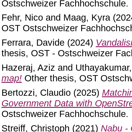
Ostschweizer Fachhochschule.
Fehr, Nico
and
Maag, Kyra
(202
OST Ostschweizer Fachhochsch
Ferrara, Davide
(2024)
Vandalis
thesis, OST - Ostschweizer Fa
Hazeraj, Aziz
and
Uthayakumar,
map!
Other thesis, OST Ostsch
Bertozzi, Claudio
(2025)
Matchi
Government Data with OpenStr
Ostschweizer Fachhochschule.
Streiff, Christoph
(2021)
Nabu - 