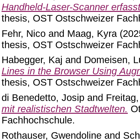
Handheld-Laser-Scanner erfasst
thesis, OST Ostschweizer Fach
Fehr, Nico
and
Maag, Kyra
(202
thesis, OST Ostschweizer Fach
Habegger, Kaj
and
Domeisen, L
Lines in the Browser Using Augm
thesis, OST Ostschweizer Fach
di Benedetto, Josip
and
Freitag
mit realistischen Stadtwelten.
Ot
Fachhochschule.
Rothauser, Gwendoline
and
Sch