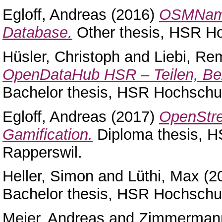
Egloff, Andreas
(2016)
OSMName
Database.
Other thesis, HSR Ho
Hüsler, Christoph
and
Liebi, Re
OpenDataHub HSR – Teilen, Bez
Bachelor thesis, HSR Hochschul
Egloff, Andreas
(2017)
OpenStre
Gamification.
Diploma thesis, H
Rapperswil.
Heller, Simon
and
Lüthi, Max
(2
Bachelor thesis, HSR Hochschul
Meier, Andreas
and
Zimmerman