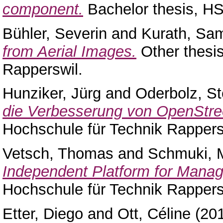
component.
Bachelor thesis, HS
Bühler, Severin
and
Kurath, Sa
from Aerial Images.
Other thesi
Rapperswil.
Hunziker, Jürg
and
Oderbolz, St
die Verbesserung von OpenStr
Hochschule für Technik Rappers
Vetsch, Thomas
and
Schmuki, 
Independent Platform for Mana
Hochschule für Technik Rappers
Etter, Diego
and
Ott, Céline
(20