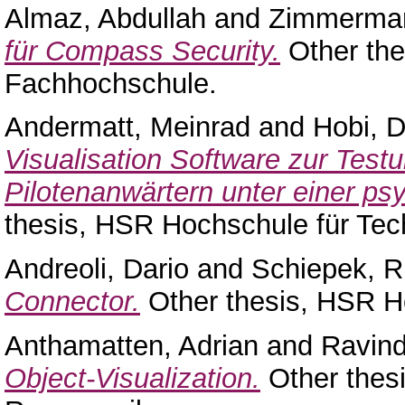
Almaz, Abdullah
and
Zimmerman
für Compass Security.
Other the
Fachhochschule.
Andermatt, Meinrad
and
Hobi, D
Visualisation Software zur Tes
Pilotenanwärtern unter einer p
thesis, HSR Hochschule für Tec
Andreoli, Dario
and
Schiepek, R
Connector.
Other thesis, HSR Ho
Anthamatten, Adrian
and
Ravind
Object-Visualization.
Other thes