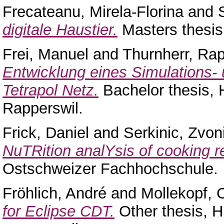
Frecateanu, Mirela-Florina
and
digitale Haustier.
Masters thesi
Frei, Manuel
and
Thurnherr, Ra
Entwicklung eines Simulations
Tetrapol Netz.
Bachelor thesis,
Rapperswil.
Frick, Daniel
and
Serkinic, Zvon
NuTRition analYsis of cooking r
Ostschweizer Fachhochschule.
Fröhlich, André
and
Mollekopf, C
for Eclipse CDT.
Other thesis, 