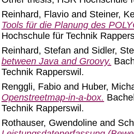
Reinhard, Flavio
and
Steiner, K
Tools für die Planung des POL
Hochschule für Technik Rappers
Reinhard, Stefan
and
Sidler, St
between Java and Groovy.
Bache
Technik Rapperswil.
Renggli, Fabio
and
Huber, Mich
Openstreetmap-in-a-box.
Bachel
Technik Rapperswil.
Rothauser, Gwendoline
and
Sch
Leistungsdatenerfassung (Bewe