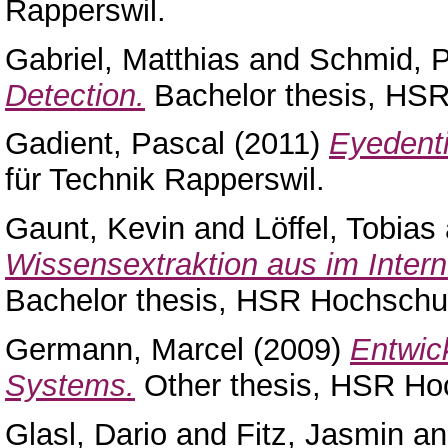
Rapperswil.
Gabriel, Matthias
and
Schmid, P
Detection.
Bachelor thesis, HSR
Gadient, Pascal
(2011)
Eyedenti
für Technik Rapperswil.
Gaunt, Kevin
and
Löffel, Tobias
Wissensextraktion aus im Intern
Bachelor thesis, HSR Hochschul
Germann, Marcel
(2009)
Entwic
Systems.
Other thesis, HSR Hoc
Glasl, Dario
and
Fitz, Jasmin
a