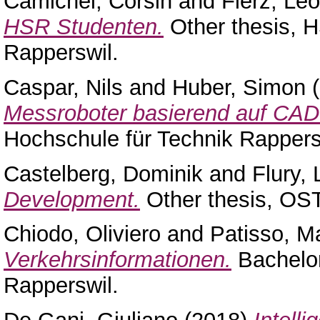
Camichel, Corsin
and
Fierz, Léo
HSR Studenten.
Other thesis, 
Rapperswil.
Caspar, Nils
and
Huber, Simon
(
Messroboter basierend auf CAD
Hochschule für Technik Rappers
Castelberg, Dominik
and
Flury, 
Development.
Other thesis, OS
Chiodo, Oliviero
and
Patisso, M
Verkehrsinformationen.
Bachelor
Rapperswil.