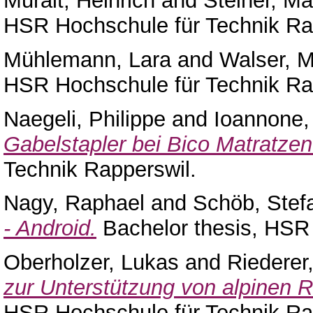
Muralt, Heinrich
and
Steiner, Ma
HSR Hochschule für Technik Ra
Mühlemann, Lara
and
Walser, M
HSR Hochschule für Technik Ra
Naegeli, Philippe
and
Ioannone,
Gabelstapler bei Bico Matratzen
Technik Rapperswil.
Nagy, Raphael
and
Schöb, Stef
- Android.
Bachelor thesis, HSR 
Oberholzer, Lukas
and
Riederer
zur Unterstützung von alpinen R
HSR Hochschule für Technik Ra