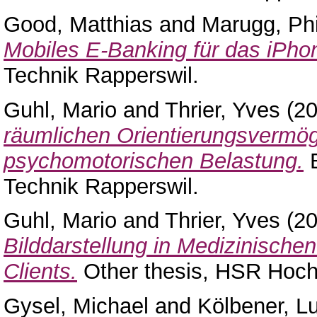
Good, Matthias
and
Marugg, Phi
Mobiles E-Banking für das iPho
Technik Rapperswil.
Guhl, Mario
and
Thrier, Yves
(2
räumlichen Orientierungsvermög
psychomotorischen Belastung.
B
Technik Rapperswil.
Guhl, Mario
and
Thrier, Yves
(2
Bilddarstellung in Medizinische
Clients.
Other thesis, HSR Hochs
Gysel, Michael
and
Kölbener, L