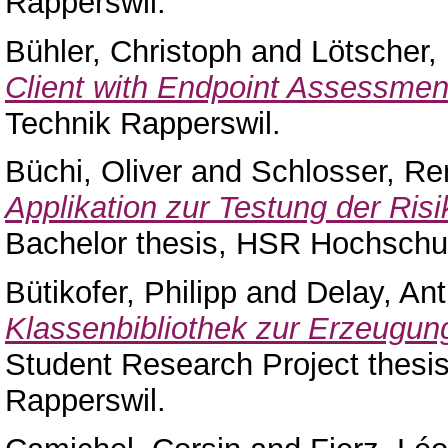
Rapperswil.
Bühler, Christoph
and
Lötscher, 
Client with Endpoint Assessmen
Technik Rapperswil.
Büchi, Oliver
and
Schlosser, R
Applikation zur Testung der Risi
Bachelor thesis, HSR Hochschul
Bütikofer, Philipp
and
Delay, An
Klassenbibliothek zur Erzeugung 
Student Research Project thesi
Rapperswil.