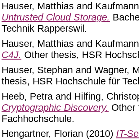
Hauser, Matthias
and
Kaufmann,
Untrusted Cloud Storage.
Bachel
Technik Rapperswil.
Hauser, Matthias
and
Kaufmann,
C4J.
Other thesis, HSR Hochsch
Hauser, Stephan
and
Wagner, M
thesis, HSR Hochschule für Tec
Heeb, Petra
and
Hilfing, Christ
Cryptographic Discovery.
Other 
Fachhochschule.
Hengartner, Florian
(2010)
IT-Se